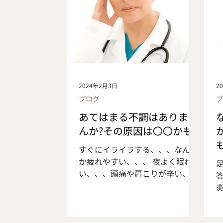
2024年2月3日
2
ブログ
あてはまる不調はありませ
んか?その原因は〇〇かも!
すぐにイライラする、、、なんだ
か疲れやすい、、、 夜よく眠れな
い、、、頭痛や肩こりが辛い、、
こんな症状にお悩みの方はいませ
んか? もしかしたらそれはストレ
スが原因かもしれません 実感がな
くても知らず知らずのうちにスト