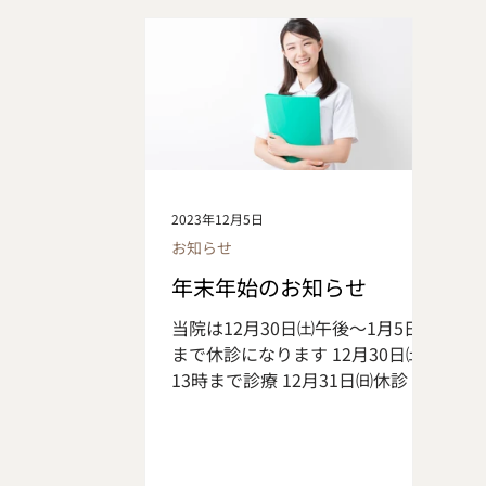
レスが溜まり 心や身体に影響を及
ぼす場合があります そのまま放置
してしまうと症状が悪化してうつ
病などの精神疾患を 引き起こす可
ツ
能性もありますので、意識的にス
トレス発散の時間を 作りましょう
ストレスによってこんな症状が起
こります 〇精神的 不安、怒り、
2023年12月5日
無力感、焦燥感、絶望感等 〇身体
お知らせ
的 寝不足、めまい、頭痛、胃痛、
下痢、肩こり、蕁麻疹等 ストレス
年末年始のお知らせ
を溜めやすい人 ・責任感が強い人
当院は12月30日㈯午後～1月5日㈮
・心配性な人 ・せっかちな人 ・
まで休診になります 12月30日㈯
完璧主義者 ・融通がきかない人
13時まで診療 12月31日㈰休診 1
こういった方々は物事を「こうし
月1日(月)休診 1月2日㈫休診 1月3
なくはいけない」という思いが強
日㈬休診 1月4日㈭休診 1月5日㈮
く ストレスを溜め込みやすくなっ
休診 1月6日㈯通常診療 お休みの
てしまいます ストレス発散方法
前後は予約が大変混みあいますの