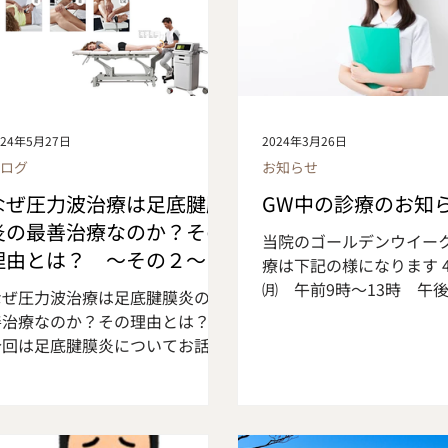
024年5月27日
2024年3月26日
ブログ
お知らせ
なぜ圧力波治療は足底腱膜
GW中の診療のお知
炎の最善治療なのか？その
当院のゴールデンウイー
理由とは？ ～その２～
療は下記の様になります 4
㈪ 午前9時～13時 午後
なぜ圧力波治療は足底腱膜炎の最
17時 4月30日㈫ 通常診療
善治療なのか？その理由とは？
㈬ 通常診療（9時～13
今回は足底腱膜炎についてお話し
月2日㈭ 休診日 5月3
ていきます。 足底腱膜は、足裏の
前9時～13時、午後14時～
踵から足の指の付け根にかけて付
月4日㈯ 午前9時～13時
いており、ばねの役割を持ってい
時～17時 5月5日㈰ 休
ます。そこに繰り返し負担がかか