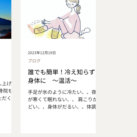
午後14時
クマスター)という言葉を聞いたこ
祝日の午後
とがありますか？ ほとんどの方が
す 午
あまり聞き慣れない、もしくは初
 （従
めて聞いた言葉だと思います。 圧
）14時～
力波治療(ショックマスター)とは
力の程お願
圧縮させた空気を放出させ、そ
の時に生じる衝撃波を慢性化した
2023年12月19日
患部に照射する事で「痛みを取り
ブログ
除く」効果と「組織の修復を促進
誰でも簡単！冷え知らずな
させる」効果を生み出します。
慢性化して難治性となった筋肉、
身体に ～温活～
し上げま
腱の新たな治療法として欧州をは
骨院も無
手足が氷のように冷たい、、夜足
じめとしたリハビリ先進国を含む
ただく事
が寒くて眠れない、、 肩こりがひ
世界65か国で広く使用されており
いわ鍼灸
どい、、身体がだるい、、体調を
現在日本で唯一の圧力波治療器で
た患者様
崩しやすい、、 辛い冷えの症状は
す。 病院では難治性の足底腱
心よりお
様々です この時期はたくさんの方
膜炎をはじめとした慢性的な疾患
年が皆様
が冷えによる症状に悩まされてい
に対して使用されています。 外科
よう お
ます 「温活」をして冷えの悩みを