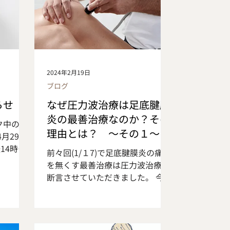
2024年2月19日
ブログ
らせ
なぜ圧力波治療は足底腱膜
炎の最善治療なのか？その
ク中の診
理由とは？ ～その１～
月29日
14時～
前々回(1/１7)で足底腱膜炎の痛み
 5月1日
を無くす最善治療は圧力波治療と
時） 5
断言させていただきました。 今度
日㈮ 午
はより詳しく圧力波治療(ショック
17時 5
マスター)と足底腱膜炎について２
、午後14
回に分けてお話していきます。 ま
診日 5月
ず、皆さんは、圧力波治療(ショッ