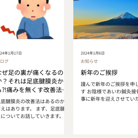
6日㈪ 午前9時～13時、
る事で炎症が起こり痛みが生じる
～17時 ※4月29日より
のが足底腱膜炎です。 足底腱膜炎
診療時間が変更になりま
になりやすい方は、ランニングや
前9時～13時（従来通り）
ジャンプなど踏み込み動作が多い
来）午後15～18時→（新
スポーツや長時間の立ち仕事をさ
17時 何卒ご理解とご協
れている方、足のアーチがとても
い申し上げます
高かったり低かったりしている
024年1月17日
2024年1月6日
方、ふくらはぎの筋力やアキレス
ブログ
お知らせ
腱の硬い方、偏平足や外反母趾の
なぜ足の裏が痛くなるの
新年のご挨拶
方など。 原因は何度も繰り返し足
裏へ負担が掛かることでダメージ
か？それは足底腱膜炎か
謹んで新年のご挨拶を申
が蓄積され炎症が起こることです
も⁈痛みを無くす改善法と
す お陰様であいわ鍼灸接
。スポーツによる使い過ぎ、長時
は
事に新年を迎えさせてい
足底腱膜炎の改善法はあるのか？
間の歩行や立ち仕事、また靴が合
ができました ここまであ
答えはあります。 まず、足底腱膜
っていない、硬い路面・床での運
接骨院を支えてくださっ
炎についてお話していきます。 足
動、足の筋力低下や柔軟性の低下
地域の皆様に改めまして
底腱膜炎とは 足裏には踵から足
など様々あります。 特徴的な症状
礼申し上げます 新しい一
の指の付け根にかけて腱が膜の様
は、朝起きて足をついた瞬間の痛
にとって良き年であります
についており、それが足底腱膜で