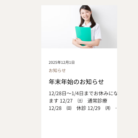
内臓周囲に蓄積される脂肪のこと
です 皮膚のすぐ下につく「皮下脂
肪」は二の腕、おしり、太ももに
つきやすいのに比べて 「内臓脂
肪」はお腹周りにつきやすいのが
特徴です 内臓の保護やエネルギー
を貯蓄する役割を果たしています
が 過剰についてしまうと糖尿病、
2025年12月1日
動脈硬化など生活習慣病のリスク
お知らせ
が上がってしまいます 内臓脂肪は
皮下脂肪に比べて代謝が活発なた
年末年始のお知らせ
め 運動や食事改善によってスムー
12/28日～1/4日までお休みになり
ズに減らすことが出来ます ただ、
ます 12/27 ㈯ 通常診療
落としやすい一方で蓄積されやす
12/28 ㈰ 休診 12/29 ㈪ 休
く生活習慣の乱れなどで 短期間で
診 12/30 ㈫ 休診 12/31 ㈬
内臓脂肪型肥満になる可能性があ
休診 1/1 ㈭ 休診 1/2
ります 内臓脂肪は血圧を上げた
㈮ 休診 1/3 ㈯ 休診
り、血管を傷つける物質を分泌し
1/4 ㈰ 休診 1/5 ㈪ 通常
心臓に負担をかけるため 内臓脂肪