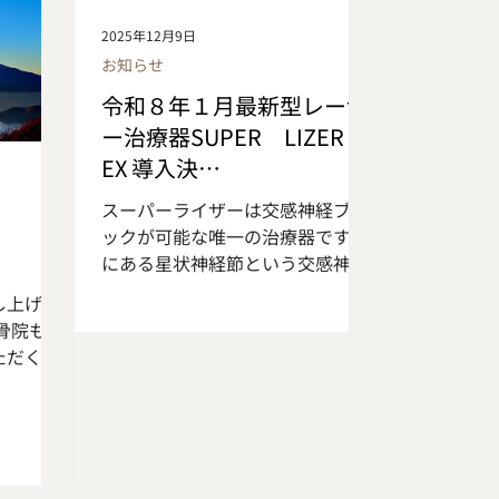
度普段の食
が、手軽にできる有酸素運動とし
2025年12月9日
康と美容
て今注目を集めている 「踏み台昇
お知らせ
持つ最強
降」です 自宅で簡単に出来るのに
ラウト」
その効果はウオーキングやランニ
令和８年１月最新型レーザ
ただきた
ングを上回ると言われています 今
ー治療器SUPER LIZER
おすす
回はそんな踏み台昇降の効果や正
EX 導入決
ストレスが
しいやり方についてご紹介させて
定
*肥満 *
いただきます (*^-^*) 効果 ・筋
スーパーライザーは交感神経ブロ
コリース
力、体力の向上 ・肥満の改善、予
ックが可能な唯一の治療器です 首
ッコリー
防 ・バランス能力の向上 ・全身
にある星状神経節という交感神経
高く「野
持久力の向上 ・心肺機能の向上
の集まりに対してレーザー照射す
し上げま
ロッコリ
・生活習慣病の予防 ・ダイエット
る事により、相対的に副交感神経
骨院も無
持ってい
効果 ・冷え、むくみの解消 メリ
を優位にする事が出来ます 頭痛、
ただく事
新芽で栄
ット ・小スペースで天気を気にせ
難聴、耳鳴り、顔面神経麻痺、不
いわ鍼灸
※発芽し
ずいつでも運動ができる ・テレビ
眠、不安症、認知症予防、美容な
た患者様
ロッコリ
などを見ながらできるので続けや
ど自律神経が関与する症状は全て
心よりお
呼び ス
すい ・踏み台昇降以外のコストが
適応対象となります。 当院が導入
年が皆様
が多くさ
かからない ☆下半身の筋肉が
するEXは従来のライザーPXより精
よう お