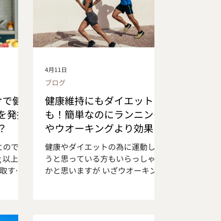
4月11日
ブログ
けで健
健康維持にもダイエットに
を発揮
も！簡単なのにランニング
？
やウオーキングより効果が
ある運動とは！？
とのでき
健康やダイエットの為に運動しよ
ｇ以上、
うと思っている方もいらっしゃる
摂取する
かと思いますが いざウオーキング
 色々な
やランニングに取り組もうと思っ
とが理想
ても天候に左右されたり 時間がな
れだけの
かったり継続するのは難しいもの
か難しい
です そんな方にお薦めしたいの