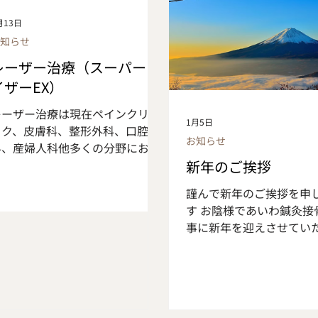
和、自律神経の調整を目的とする
ものです 本日は3日に1
月13日
治療機器です。 以下のようなお悩
事にプラスするだけで健
お知らせ
みに対応しております。 ・頭痛・
に 嬉しい効果をたくさん
難聴、耳鳴り・めまい・顔面神経
野菜「ブロッコリースプ
レーザー治療（スーパーラ
麻痺 ・不眠他自律神経の乱れによ
についてご紹介させてい
イザーEX）
る不調 ・認知症予防 ・首、
いと思います こんな人に
レーザー治療は現在ペインクリニ
肩の慢性的な痛み ・不妊症 な
め！ *よくお酒を飲む *
1月5日
ック、皮膚科、整形外科、口腔外
お、スーパーライザーEXは細胞を
多い *薬を長期間飲んでる 
お知らせ
科、産婦人科他多くの分野におい
活性化させ血流増加、コラーゲン
高血圧 *睡眠不足 ブロッ
て高い効果が実証されておりま
新年のご挨拶
生成が促されるため、医療分野だ
プラウトとは、、、 ブロ
す。 今回当院で導入予定のレーザ
けでなく美容分野でも活用されて
の新芽のことで栄養価が
謹んで新年のご挨拶を申
ー治療器はその最新機種であり、
います。美容鍼との相乗効果も期
菜の王様」と呼ばれるブ
す お陰様であいわ鍼灸接
現在山梨県では1機が県立病院で
待されるため、当院では美容鍼の
ー より更に高い栄養価を
事に新年を迎えさせてい
導入されているのみです。従来機
コースにはスーパーライザーEX照
ます 発芽して7日程度の
ができました ここまであ
種（PX）と比べて深達度が高く高
射をセットで行い、より効果的な
養成分が凝縮しています 
接骨院を支えてくださっ
精度であり、体内での受光量が多
施術を目指します。 現代社会で
て3日目位の新芽を「ブ
地域の皆様に改めまして
いのが特徴です。 対応疾患 慢性・
は、ストレスや緊張状態が続くこ
ースーパースプラウト」と
礼申し上げます 新しい一
急性症状共に効果的で頭痛・耳鳴
とで交感神経が過剰に働いてしま
ルフォラファンの含有量
にとって良き年であります
り難聴・頚椎症・腱鞘炎・頚肩腕