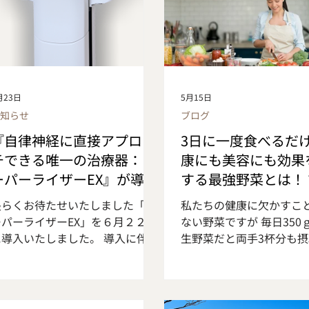
月23日
5月15日
お知らせ
ブログ
『自律神経に直接アプロー
3日に一度食べるだ
チできる唯一の治療器：ス
康にも美容にも効果
ーパーライザーEX』が導入
する最強野菜とは！
されました
長らくお待たせいたしました「ス
私たちの健康に欠かすこ
ーパーライザーEX」を６月２２日
ない野菜ですが 毎日350
に導入いたしました。 導入に伴
生野菜だと両手3杯分も
い、予約の受付を開始しておりま
ことが 推奨されています
す。 スーパーライザーEXは、身体
種類をたくさん食べるこ
の深部まで届く近赤外線を照射す
的ですが 毎日の食事でそ
ることで、血流促進や筋緊張の緩
野菜を食べる事はなかな