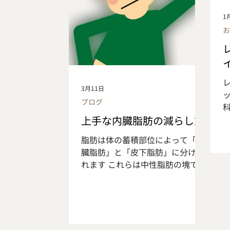
1
3月11日
ブログ
上手な内臓脂肪の減らし方
脂肪は体の蓄積部位によって「内
臓脂肪」と「皮下脂肪」に分けら
れます これらは中性脂肪の塊で過
剰に蓄積されると悪玉コレステロ
ールが増加し 動脈硬化、血栓のリ
スクが高くなり、高血圧、高血
糖、脂質異常症の原因 にもなりま
す 内臓脂肪とは、、 腸や胃など