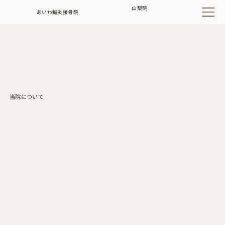
山梨
院
あいわ鍼灸接骨院
当院について