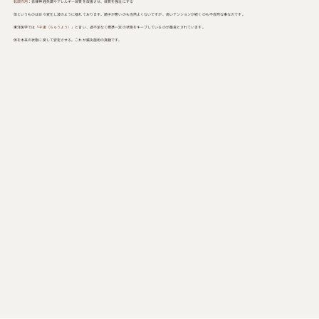
転調作用
：自律神経失調やアレルギー体質を改善させ、体質を強壮にする
体というものは日々変化し波のように揺れております。調子が悪いのも当然よくないですが、高いテンションが続くのも不自然な事なのです。
東洋医学では
「中庸（ちゅうよう）」
と言い、過不足なく標準一定の状態をキープしているのが最良とされています。
体を本来の状態に戻して安定させる。これが鍼灸施術の真髄です。