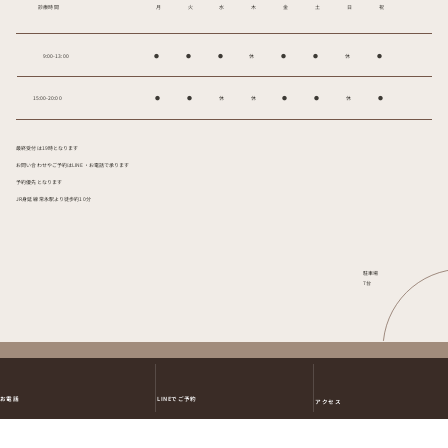
診療時間
月
火
水
木
金
土
日
祝
9:00-13:00
●
●
●
休
●
●
​休
●
15:00-20:00
●
●
休
休
●
●
休
●
最終受付は19時となります
お問い合わせやご予約はLINE・お電話で承ります
予約優先となります
JR身延線 常永駅より徒歩約10分
駐車場
7台
お問い合わせやご予約はこちら
LINEでご予約
お電話
アクセス
055-273-2017