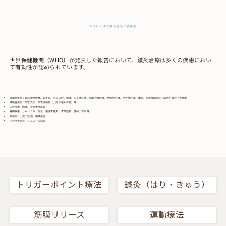
ＷＨＯによる鍼灸適応代表疾患
世界保健機関（WHO）
が発表した報告において、鍼灸治療は多くの疾患におい
て有効性が認められています。
運動器疾患：頸肩腕症候群、五十肩、テニス肘、頭痛、三叉神経痛、顔面神経麻痺、肋間神経痛、坐骨神経痛、腰痛、変形性関節症、脳卒中後の不全麻痺
呼吸器疾患：気管支炎、気管支喘息（小児が最も有効）等
口腔疾患：歯痛、抜歯後疼痛等
胃腸疾患：しゃっくり、急性・慢性胃腸炎、胃酸過多、便秘、下痢等
眼疾患：小児の近視、眼精疲労
その他夜尿症、メニエール病等
トリガーポイント療法
鍼灸（はり・きゅう）
筋膜リリース
運動療法