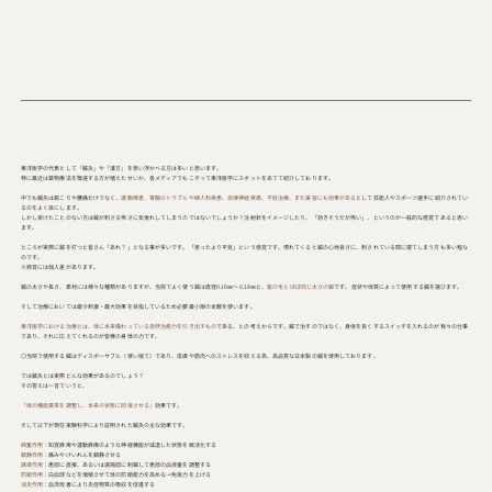
東洋医学の代表として「鍼灸」や「漢方」を思い浮かべる方は多いと思います。
特に最近は薬物療法を敬遠する方が増えたせいか、各メディアでもこぞって東洋医学にスポットをあてて紹介しております。
中でも鍼灸は肩こりや腰痛だけでなく、
運動障害、胃腸のトラブルや婦人科疾患、自律神経疾患、不妊治療、また美容にも効果がある
として芸能人やスポーツ選手に紹介されてい
るのをよく目にします。
しかし受けたことのない方は鍼が刺さる怖さに気後れしてしまうのではないでしょうか？注射針をイメージしたり、「効きそうだが怖い」、というのが一般的な感覚であると思い
ます。
ところが実際に鍼を打つと皆さん「あれ？」となる事が多いです。「思ったより平気」という感覚です。慣れてくると鍼の心地良さに、刺されている間に寝てしまう方も多い程な
のです。
※感覚には個人差があります。
鍼の太さや長さ、素材には様々な種類がありますが、当院でよく使う鍼は直径0.16㎜～0.18㎜と、
髪の毛とほぼ同じ太さの鍼
です。症状や体質によって使用する鍼を選びます。
そして治療においては最少刺激・最大効果を目指しているため必要最小限の本数を使います。
東洋医学における治療とは、体に本来備わっている自然治癒力を引き出すもの
である、との考えからです。鍼で治すのではなく、身体を良くするスイッチを入れるのが我々の仕事
であり、それに応えてくれるのが皆様の身体の力です。
〇当院で使用する鍼はディスポーサブル（使い捨て）であり、皮膚や筋肉へのストレスを抑える為、高品質な日本製の鍼を使用しております。
では鍼灸とは実際どんな効果があるのでしょう？
その答えは一言でいうと、
「体の機能異常を調整し、本来の状態に回復させる」
効果です。
そして以下が現在実験科学により証明された鍼灸の主な効果です。
興奮作用
：知覚麻痺や運動麻痺のような神経機能が減退した状態を賦活化する
鎮静作用
：痛みやけいれんを鎮静させる
誘導作用
：患部に直接、あるいは遠隔部に刺鍼して患部の血液量を調整する
防衛作用
：白血球などを増殖させて体の防衛能力を高める→免疫力を上げる
消炎作用
：血流改善により炎症物質の吸収を促進する