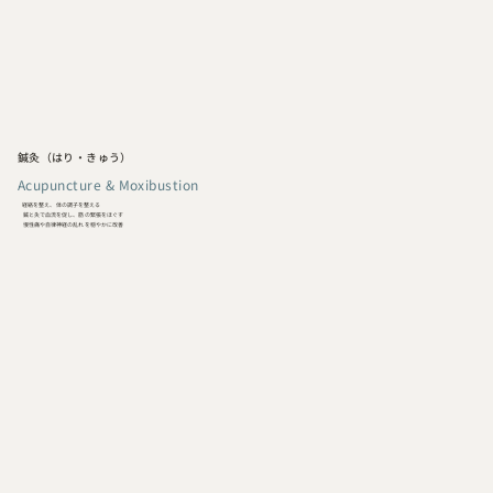
鍼灸（はり・きゅう）
Acupuncture & Moxibustion
経絡を整え、体の調子を整える
鍼と灸で血流を促し、筋の緊張をほぐす
慢性痛や自律神経の乱れを穏やかに改善