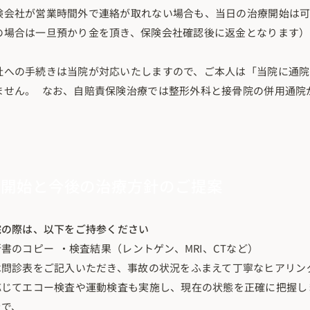
険会社が営業時間外で連絡が取れない場合も、当日の治療開始は可
の場合は一旦預かり金を頂き、保険会社確認後に返金となります）
社への手続きは当院が対応いたしますので、ご本人は「当院に通院
ません。 なお、自賠責保険治療では整形外科と接骨院の併用通院
術開始と今後の治療方針のご提案
院の際は、以下をご持参ください
書のコピー ・検査結果（レントゲン、MRI、CTなど）
は問診表をご記入いただき、事故の状況をふまえて丁寧なヒアリン
応じてエコー検査や運動検査も実施し、現在の状態を正確に把握し
上で、