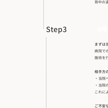
背中の
Step3
治療
まずは
病院で
施術を
相手方
・当院
・当院
これに
ご不安