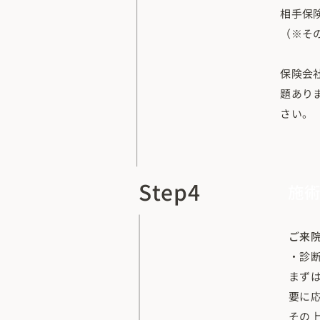
相手保
（※そ
保険会
題あり
さい。
Step4
施
ご来
・診断
まず
要に
その