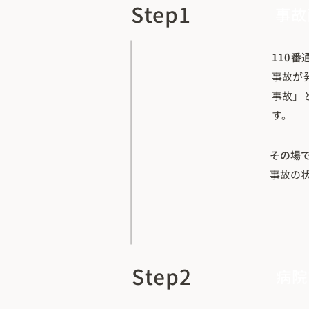
Step1
事故
110
事故が
事故」
す。
その場
事故の
Step2
病院