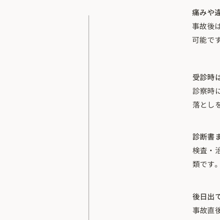
痛みや
事故後
可能で
受診時
診察時
落とし
診断書
検査・
類です
後日出
事故直