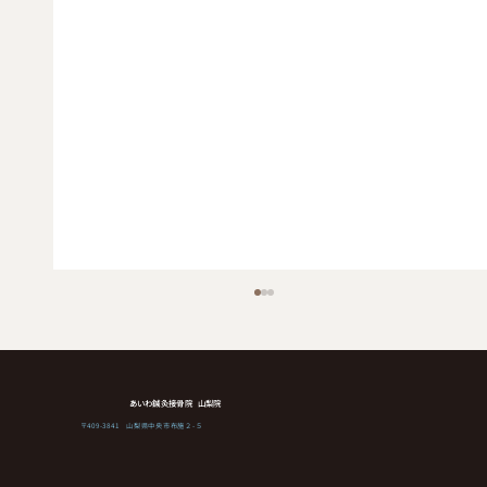
あいわ鍼灸接骨院 山梨院
〒409-3841 山梨県中央市布施２-５