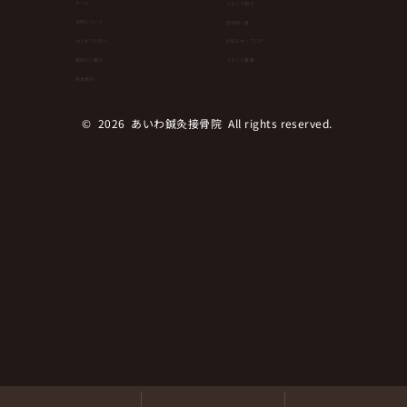
ホーム
スタッフ紹介
当院について
症状別一覧
はじめての方へ
お知らせ・ブログ
健康維持にもダイエットにも！簡単なの
⁨⁩施術のご案内
スタッフ募集
にランニングやウオーキングより効果が
ヨーガ教室
料金案内
ある運動とは！？
© 2026 あいわ鍼灸接骨院 All rights reserved.︎