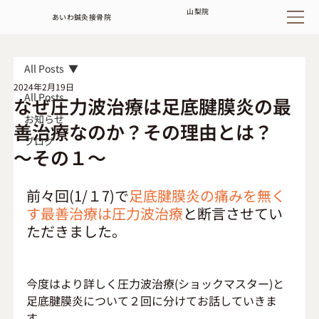
山梨
院
あいわ鍼灸接骨院
All Posts
2024年2月19日
All Posts
なぜ圧力波治療は足底腱膜炎の最
お知らせ
善治療なのか？その理由とは？
ブログ
～その１～
前々回(1/１7)で
足底腱膜炎の痛みを無く
す最善治療は圧力波治療
と断言させてい
ただきました。
今度はより詳しく圧力波治療(ショックマスター)と
足底腱膜炎について２回に分けてお話していきま
す。