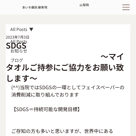
山梨
院
あいわ鍼灸接骨院
All Posts
2023年7月3日
All Posts
SDGS
お知らせ
～マイ
ブログ
タオルご持参にご協力をお願い致
します～
(^^)当院ではSDGSの一環としてフェイスペーパーの
消費削減に取り組んでおります
【SDGS＝持続可能な開発目標】
ご存知の方も多いと思いますが、世界中にある