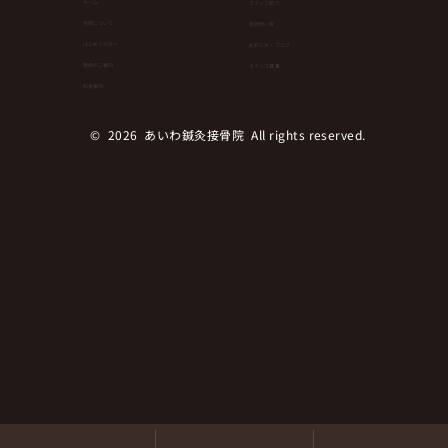
ホーム
スタッフ紹介
当院について
症状別一覧
はじめての方へ
お知らせ・ブログ
健康維持にもダイエットにも！簡単なの
⁨⁩施術のご案内
スタッフ募集
にランニングやウオーキングより効果が
ヨーガ教室
料金案内
ある運動とは！？
© 2026 あいわ鍼灸接骨院 All rights reserved.︎