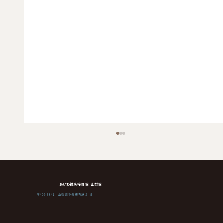
あいわ鍼灸接骨院 山梨院
〒409-3841 山梨県中央市布施２-５