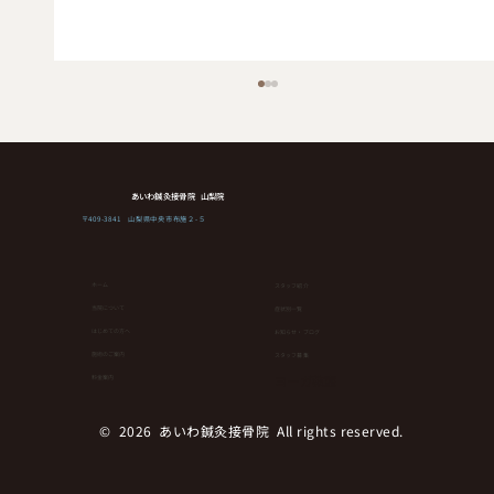
あいわ鍼灸接骨院 山梨院
〒409-3841 山梨県中央市布施２-５
ホーム
スタッフ紹介
当院について
症状別一覧
はじめての方へ
お知らせ・ブログ
健康維持にもダイエットにも！簡単なの
⁨⁩施術のご案内
スタッフ募集
にランニングやウオーキングより効果が
ヨーガ教室
料金案内
ある運動とは！？
© 2026 あいわ鍼灸接骨院 All rights reserved.︎