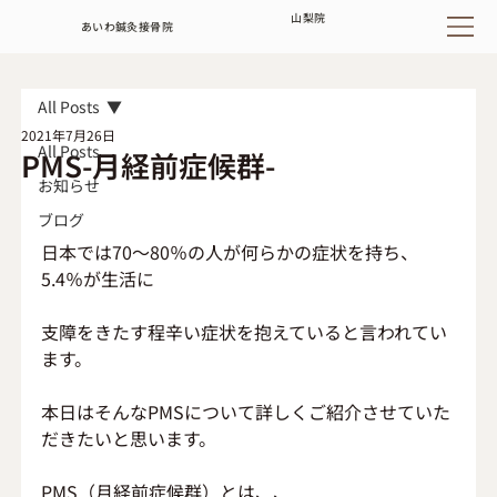
山梨
院
あいわ鍼灸接骨院
All Posts
2021年7月26日
All Posts
PMS-月経前症候群-
お知らせ
ブログ
日本では70～80％の人が何らかの症状を持ち、
5.4％が生活に
支障をきたす程辛い症状を抱えていると言われてい
ます。
本日はそんなPMSについて詳しくご紹介させていた
だきたいと思います。
PMS（月経前症候群）とは、、