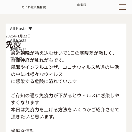
山梨
院
あいわ鍼灸接骨院
All Posts
2025年1月22日
All Posts
免疫
お知らせ
最近朝晩が冷え込むせいで1日の寒暖差が激しく、
ブログ
自律神経が乱れがちです。
風邪やインフルエンザ、コロナウィルス私達の生活
の中には様々なウィルス
に感染する危険に溢れています
ご存知の通り免疫力が下がるとウィルスに感染しや
すくなります
本日は免疫力を上げる方法をいくつかご紹介させて
頂きたいと思います。
適度な運動