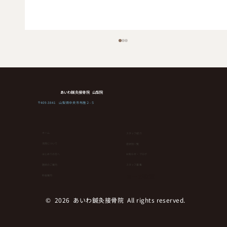
あいわ鍼灸接骨院 山梨院
〒409-3841 山梨県中央市布施２-５
ホーム
スタッフ紹介
当院について
症状別一覧
はじめての方へ
お知らせ・ブログ
健康維持にもダイエットにも！簡単なの
⁨⁩施術のご案内
スタッフ募集
にランニングやウオーキングより効果が
ヨーガ教室
料金案内
ある運動とは！？
© 2026 あいわ鍼灸接骨院 All rights reserved.︎