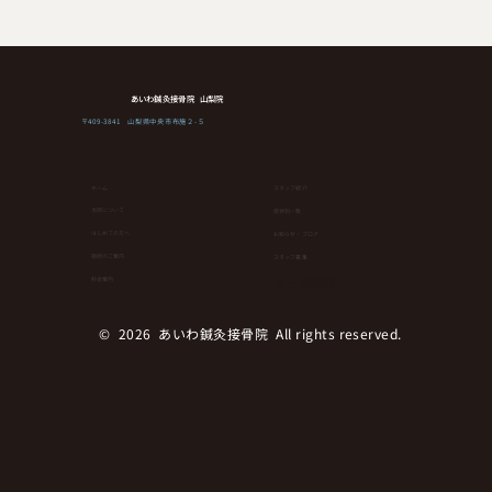
あいわ鍼灸接骨院 山梨院
〒409-3841 山梨県中央市布施２-５
ホーム
スタッフ紹介
当院について
症状別一覧
はじめての方へ
お知らせ・ブログ
健康維持にもダイエットにも！簡単なの
⁨⁩施術のご案内
スタッフ募集
にランニングやウオーキングより効果が
ヨーガ教室
料金案内
ある運動とは！？
© 2026 あいわ鍼灸接骨院 All rights reserved.︎