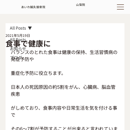
山梨
院
あいわ鍼灸接骨院
All Posts
2021年5月19日
All Posts
食事で健康に
お知らせ
バランスのとれた食事は健康の保持、生活習慣病の
ブログ
発症予防や
重症化予防に役立ちます。
日本人の死因原因の約5割をがん、心臓病、脳血管
疾患
がしめており、食事内容や日常生活を気を付ける事
で
その6～7割が予防することが出来ると言われていま