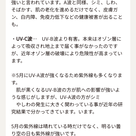
強いと言われています。A波と同様、シミ、しわ、
そばかす、肌の老化を進めるだけでなく、皮膚ガ
ン、白内障、免疫力低下などの健康被害が出ること
も。
・
UV-C波
…　UV-B波より有害。本来はオゾン層に
よって吸収され地上まで届く事がなかったのです
が、近年オゾン層の破壊により危険性が高まってい
ます。
※5月にUV-A波が強くなるため紫外線も多くなりま
す。
　肌が黒くなるUV-B波の方が肌への影響が強いよ
うな感じがしますが、UV-A波の方がシミ
　やしわの発生に大きく関わっている事が近年の研
究結果で分かってきています。います。
5月の紫外線は晴れている時だけでなく、明るい曇
り空の日も紫外線が強いです。