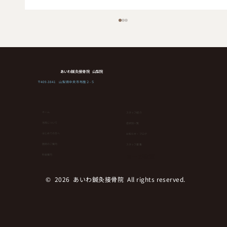
あいわ鍼灸接骨院 山梨院
〒409-3841 山梨県中央市布施２-５
ホーム
スタッフ紹介
当院について
症状別一覧
はじめての方へ
お知らせ・ブログ
3日に一度食べるだけで健康にも美容にも
⁨⁩施術のご案内
スタッフ募集
効果を発揮する最強野菜とは！？
ヨーガ教室
料金案内
© 2026 あいわ鍼灸接骨院 All rights reserved.︎