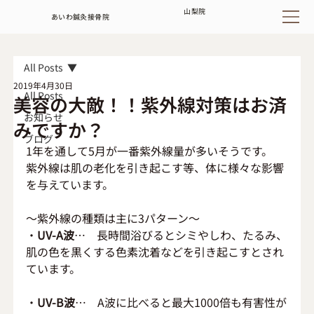
山梨
院
あいわ鍼灸接骨院
All Posts
2019年4月30日
All Posts
美容の大敵！！紫外線対策はお済
お知らせ
みですか？
ブログ
1年を通して5月が一番紫外線量が多いそうです。
紫外線は肌の老化を引き起こす等、体に様々な影響
を与えています。
～紫外線の種類は主に3パターン～
・
UV-A波
…　長時間浴びるとシミやしわ、たるみ、
肌の色を黒くする色素沈着などを引き起こすとされ
ています。
・
UV-B波
…　A波に比べると最大1000倍も有害性が