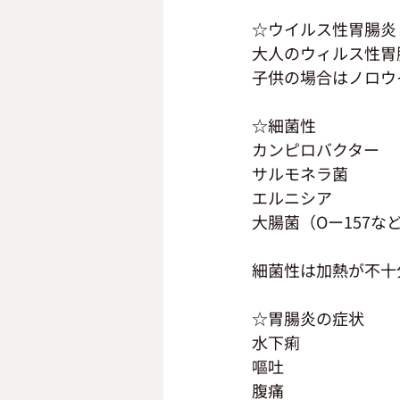
☆ウイルス性胃腸炎
大人のウィルス性胃
子供の場合はノロウ
☆細菌性
カンピロバクター
サルモネラ菌
エルニシア
大腸菌（Oー157な
細菌性は加熱が不十
☆胃腸炎の症状
水下痢
嘔吐
腹痛