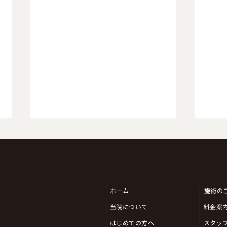
ホーム
⁨⁩施術
当院について
料金案
上手
健康維持にもダイエットに
はじめての方へ
スタッ