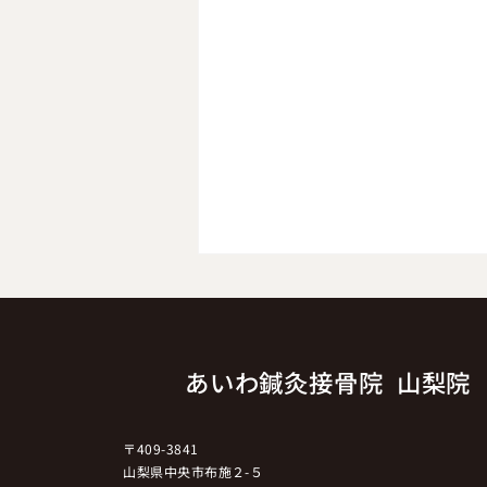
あいわ鍼灸接骨院 山梨院
〒409-3841
3日に一度食べるだけで健康
山梨県中央市布施２-５