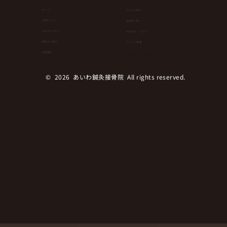
ホーム
スタッフ紹介
当院について
症状別一覧
はじめての方へ
お知らせ・ブログ
健康維持にもダイエットにも！簡単なの
⁨⁩施術のご案内
スタッフ募集
にランニングやウオーキングより効果が
ヨーガ教室
料金案内
ある運動とは！？
© 2026 あいわ鍼灸接骨院 All rights reserved.︎