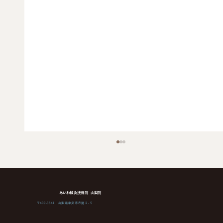
あいわ鍼灸接骨院 山梨院
〒409-3841 山梨県中央市布施２-５