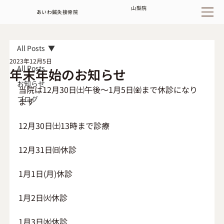
山梨
院
あいわ鍼灸接骨院
All Posts
2023年12月5日
All Posts
年末年始のお知らせ
お知らせ
当院は12月30日㈯午後～1月5日㈮まで休診になり
ブログ
ます
12月30日㈯13時まで診療
12月31日㈰休診
1月1日(月)休診
1月2日㈫休診
1月3日㈬休診