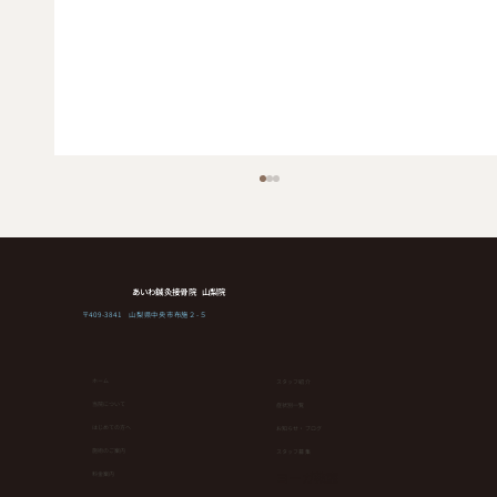
レーザー治療（スーパーライザーEX）
レーザー治療は現在ペインクリニック、皮膚
科、整形外科、口腔外科、産婦人科他多くの分
野において高い効果が実証されております。 今
あいわ鍼灸接骨院 山梨院
回当院で導入予定のレーザー治療器はその最新
〒409-3841 山梨県中央市布施２-５
機種であり、現在山梨県では1機が県立病院で
導入されているのみです。従来機種（PX）と比
ホーム
スタッフ紹介
べて深達度が高く高精度であり、体内での受光
当院について
症状別一覧
量が多いのが特徴です。 対応疾患 慢性・急性
はじめての方へ
お知らせ・ブログ
症状共に効果的で頭痛・耳鳴り難聴・頚椎症・
⁨⁩施術のご案内
スタッフ募集
ヨーガ教室
腱鞘炎・頚肩腕症候
料金案内