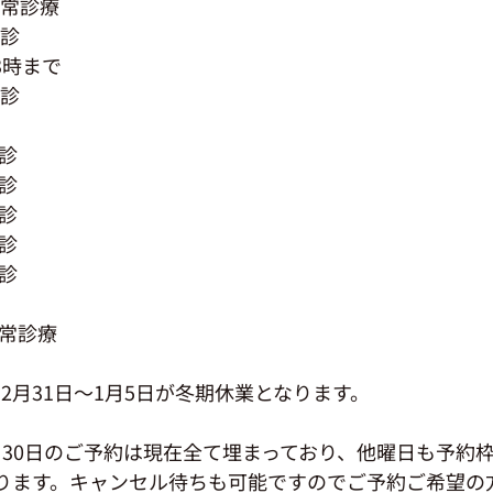
通常診療
休診
3時まで
休診
診
診
診
診
診
通常診療
2月31日～1月5日が冬期休業となります。
日、30日のご予約は現在全て埋まっており、他曜日も予約
ります。キャンセル待ちも可能ですのでご予約ご希望の