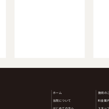
レーザー治療（スーパーライ
ザーEX）
レーザー治療は現在ペインクリニ
新年
ック、皮膚科、整形外科、口腔外
ホーム
⁨⁩施術
科、産婦人科他多くの分野におい
て高い効果が実証されておりま
当院について
料金案
す。 今回当院で導入予定のレー
はじめての方へ
スタッ