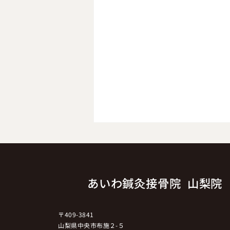
あいわ鍼灸接骨院 山梨院
〒409-3841
『自律神経に直接アプローチ
山梨県中央市布施２-５