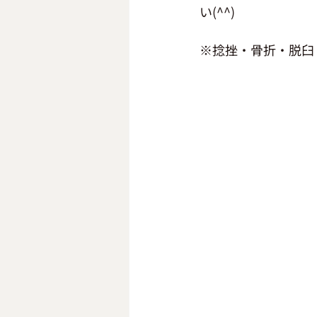
い(^^)
※捻挫・骨折・脱臼