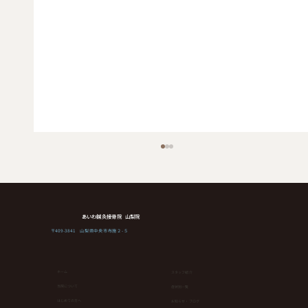
あいわ鍼灸接骨院 山梨院
〒409-3841 山梨県中央市布施２-５
ホーム
スタッフ紹介
当院について
症状別一覧
はじめての方へ
お知らせ・ブログ
健康維持にもダイエットにも！簡単なの