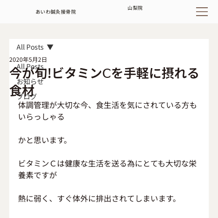
山梨
院
あいわ鍼灸接骨院
All Posts
2020年5月2日
All Posts
今が旬!ビタミンⅭを手軽に摂れる
お知らせ
食材
ブログ
体調管理が大切な今、食生活を気にされている方も
いらっしゃる
かと思います。
ビタミンＣは健康な生活を送る為にとても大切な栄
養素ですが
熱に弱く、すぐ体外に排出されてしまいます。