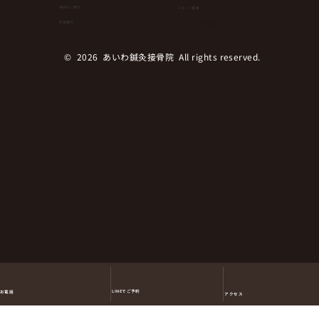
⁨⁩施術のご案内
スタッフ募集
にランニングやウオーキングより効果が
ヨーガ教室
料金案内
ある運動とは！？
© 2026 あいわ鍼灸接骨院 All rights reserved.︎
LINEでご予約
お電話
アクセス