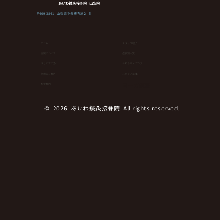
野において高い効果が実証されております。 今
あいわ鍼灸接骨院 山梨院
回当院で導入予定のレーザー治療器はその最新
〒409-3841 山梨県中央市布施２-５
機種であり、現在山梨県では1機が県立病院で
導入されているのみです。従来機種（PX）と比
ホーム
スタッフ紹介
べて深達度が高く高精度であり、体内での受光
当院について
症状別一覧
量が多いのが特徴です。 対応疾患 慢性・急性
はじめての方へ
お知らせ・ブログ
症状共に効果的で頭痛・耳鳴り難聴・頚椎症・
⁨⁩施術のご案内
スタッフ募集
ヨーガ教室
腱鞘炎・頚肩腕症候
料金案内
© 2026 あいわ鍼灸接骨院 All rights reserved.︎