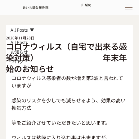
山梨
院
あいわ鍼灸接骨院
All Posts
2020年11月28日
All Posts
コロナウィルス（自宅で出来る感
お知らせ
染対策） 年末年
ブログ
始のお知らせ
コロナウィルス感染者の数が増え第3波と言われて
いますが
感染のリスクを少しでも減らせるよう、効果の高い
換気方法
等をご紹介させていただきたいと思います。
ウィルスは粘膜に入り込む事は出来ますが、