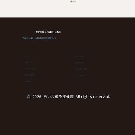
あいわ鍼灸接骨院 山梨院
〒409-3841 山梨県中央市布施２-５
ホーム
スタッフ紹介
当院について
症状別一覧
はじめての方へ
お知らせ・ブログ
健康維持にもダイエットにも！簡単なの
⁨⁩施術のご案内
スタッフ募集
にランニングやウオーキングより効果が
ヨーガ教室
料金案内
ある運動とは！？
© 2026 あいわ鍼灸接骨院 All rights reserved.︎