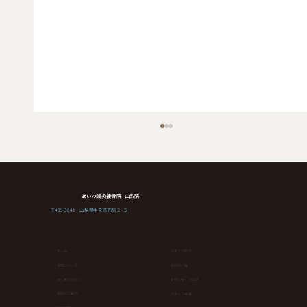
あいわ鍼灸接骨院 山梨院
〒409-3841 山梨県中央市布施２-５
ホーム
スタッフ紹介
当院について
症状別一覧
はじめての方へ
お知らせ・ブログ
健康維持にもダイエットにも！簡単なの
⁨⁩施術のご案内
スタッフ募集
にランニングやウオーキングより効果が