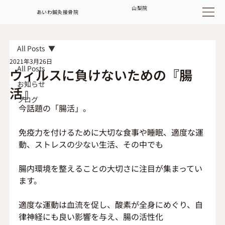
山梨
院
あいわ鍼灸接骨院
All Posts
2021年3月26日
All Posts
ウィルスに負けないための『腸
お知らせ
活』
ブログ
今話題の「腸活」。
免疫力を付けるために大切な食事や睡眠、適度な運
動、ストレスの少ない生活、その中でも
腸内環境を整えることの大切さに注目が集まってい
ます。
適度な運動は血流を促し、酸素が全身にめぐり、自
律神経にも良い影響を与え、腸の活性化