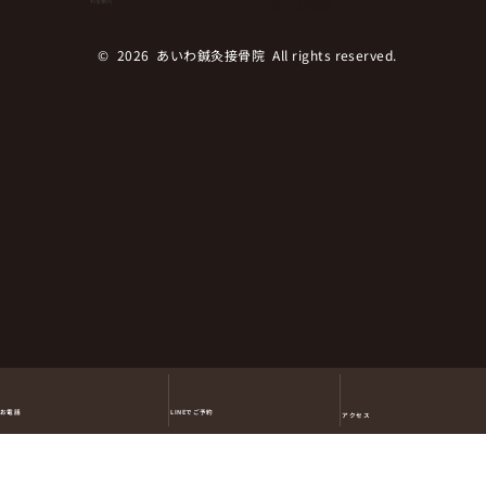
ヨーガ教室
料金案内
ある運動とは！？
© 2026 あいわ鍼灸接骨院 All rights reserved.︎
LINEでご予約
お電話
アクセス